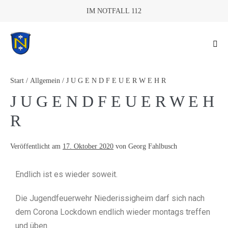
IM NOTFALL 112
Start
/
Allgemein
/
J U G E N D F E U E R W E H R
J U G E N D F E U E R W E H
R
Veröffentlicht am
17. Oktober 2020
von
Georg Fahlbusch
Endlich ist es wieder soweit.
Die Jugendfeuerwehr Niederissigheim darf sich nach
dem Corona Lockdown endlich wieder montags treffen
und üben.