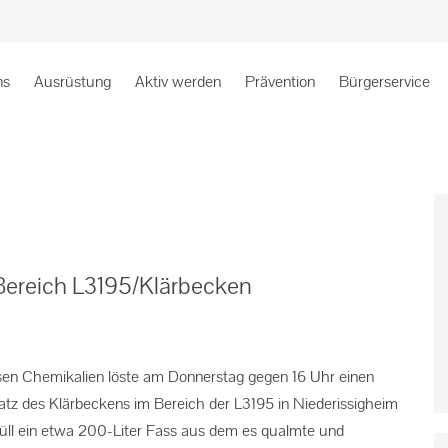
ns
Ausrüstung
Aktiv werden
Prävention
Bürgerservice
Bereich L3195/Klärbecken
rsen Chemikalien löste am Donnerstag gegen 16 Uhr einen
tz des Klärbeckens im Bereich der L3195 in Niederissigheim
üll ein etwa 200-Liter Fass aus dem es qualmte und